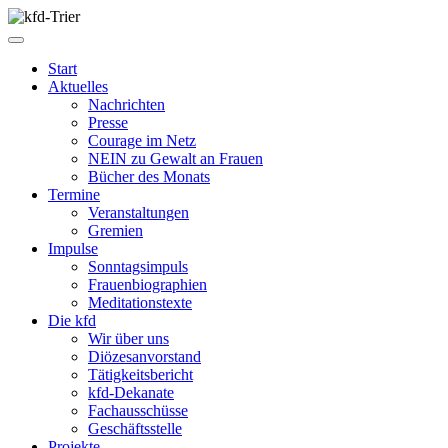
Start
Aktuelles
Nachrichten
Presse
Courage im Netz
NEIN zu Gewalt an Frauen
Bücher des Monats
Termine
Veranstaltungen
Gremien
Impulse
Sonntagsimpuls
Frauenbiographien
Meditationstexte
Die kfd
Wir über uns
Diözesanvorstand
Tätigkeitsbericht
kfd-Dekanate
Fachausschüsse
Geschäftsstelle
Projekte