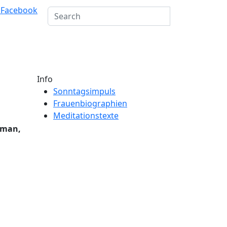
m
Facebook
Info
Sonntagsimpuls
Frauenbiographien
Meditationstexte
 man,