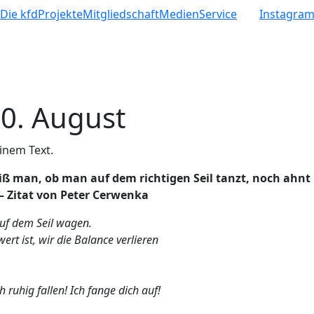
e
Die kfd
Projekte
Mitgliedschaft
Medien
Service
Instagra
0. August
eiß man, ob man auf dem richtigen Seil tanzt, noch ahnt
 – Zitat von Peter Cerwenka
uf dem Seil wagen.
rt ist, wir die Balance verlieren
h ruhig fallen! Ich fange dich auf!