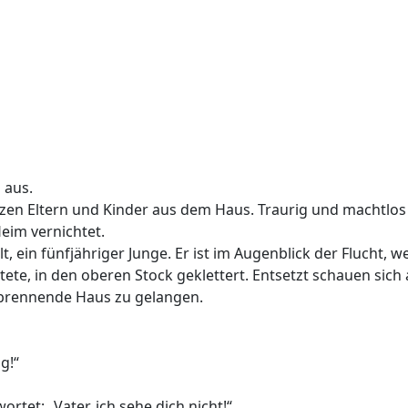
 aus.
en Eltern und Kinder aus dem Haus. Traurig und machtlos
eim vernichtet.
, ein fünfjähriger Junge. Er ist im Augenblick der Flucht, we
e, in den oberen Stock geklettert. Entsetzt schauen sich a
s brennende Haus zu gelangen.
g!“
rtet: „Vater, ich sehe dich nicht!“