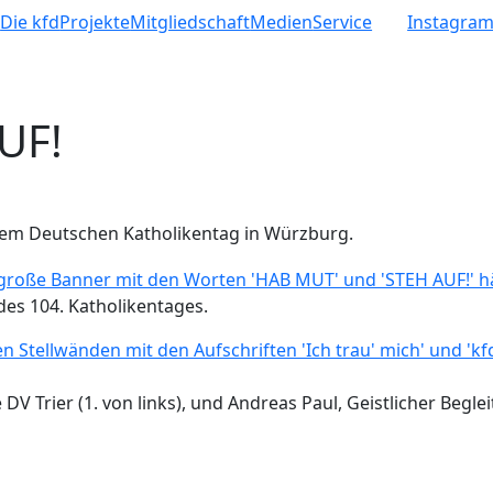
e
Die kfd
Projekte
Mitgliedschaft
Medien
Service
Instagra
UF!
em Deutschen Katholikentag in Würzburg.
des 104. Katholikentages.
 Trier (1. von links), und Andreas Paul, Geistlicher Begleite