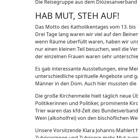
Die Reisegruppe aus dem Diözesanverband T
HAB MUT, STEH AUF!
Das Motto des Katholikentages vom 13. bis
Drei Tage lang waren wir viel auf den Bei
wenn Räume überfüllt waren, haben wir uns 
nur einen kleinen Teil besuchen, weil die Ve
der einzelnen Frauen waren sehr unterschied
Es gab interessante Ausstellungen, eine M
unterschiedliche spirituelle Angebote und 
Männer in den Dom. Auch hier mussten die
Die große Kirchenmeile hielt täglich neue
Politikerinnen und Politiker, prominente Ki
Trier waren das kfd-Zelt des Bundesverband
Wein (alkoholfrei) von den bischöflichen W
Unsere Vorsitzende Klara Johanns-Mahlert ha
Zuhörerinnen und Zuhörern mehr Mut zuges