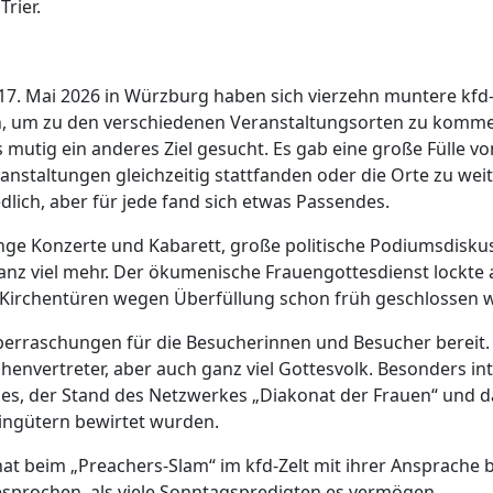
rier.
 17. Mai 2026 in Würzburg haben sich vierzehn muntere k
nen, um zu den verschiedenen Veranstaltungsorten zu komme
mutig ein anderes Ziel gesucht. Es gab eine große Fülle 
ranstaltungen gleichzeitig stattfanden oder die Orte zu wei
lich, aber für jede fand sich etwas Passendes.
enge Konzerte und Kabarett, große politische Podiumsdisku
ganz viel mehr. Der ökumenische Frauengottesdienst lockte
 Kirchentüren wegen Überfüllung schon früh geschlossen 
 Überraschungen für die Besucherinnen und Besucher bere
rchenvertreter, aber auch ganz viel Gottesvolk. Besonders i
es, der Stand des Netzwerkes „Diakonat der Frauen“ und d
eingütern bewirtet wurden.
t beim „Preachers-Slam“ im kfd-Zelt mit ihrer Ansprache be
prochen, als viele Sonntagspredigten es vermögen.