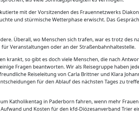
iskutierte mit der Vorsitzenden des Frauennetzwerks Diako
feuchte und stürmische Wetterphase erwischt. Das Gespräch
ere. Überall, wo Menschen sich trafen, war es trotz des na
für Veranstaltungen oder an der Straßenbahnhaltestelle.
n krankt, so gibt es doch viele Menschen, die nach Antwor
 einige Fragen beantworten. Wir als Reisegruppe haben jede
eundliche Reiseleitung von Carla Brittner und Klara Johan
Entscheidungen für den Ablauf des nächsten Tages zu treffe
 zum Katholikentag in Paderborn fahren, wenn mehr Frauen 
nd Aufwand und Kosten für den kfd-Diözesanverband Trier ei