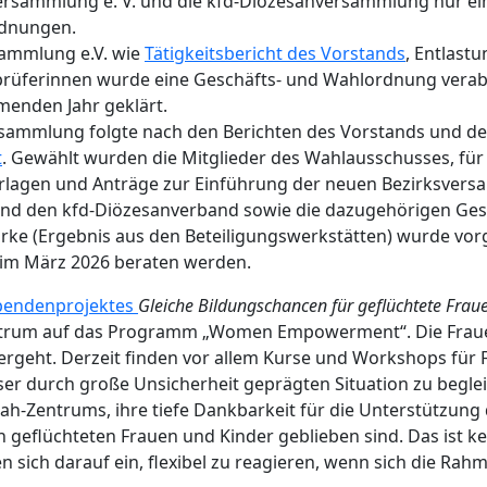
rsammlung e. V. und die kfd-Diözesanversammlung nur eintä
rdnungen.
sammlung e.V. wie
Tätigkeitsbericht des Vorstands
, Entlast
nprüferinnen wurde eine Geschäfts- und Wahlordnung ver
menden Jahr geklärt.
rsammlung folgte nach den Berichten des Vorstands und de
t
. Gewählt wurden die Mitglieder des Wahlausschusses, für
Vorlagen und Anträge zur Einführung der neuen Bezirksve
nd den kfd-Diözesanverband sowie die dazugehörigen Gesc
irke (Ergebnis aus den Beteiligungswerkstätten) wurde vor
im März 2026 beraten werden.
pendenprojektes
Gleiche Bildungschancen für geflüchtete Frau
Zentrum auf das Programm „Women Empowerment“. Die Fraue
eitergeht. Derzeit finden vor allem Kurse und Workshops für F
eser durch große Unsicherheit geprägten Situation zu begl
sah-Zentrums, ihre tiefe Dankbarkeit für die Unterstützung 
n geflüchteten Frauen und Kinder geblieben sind. Das ist k
n sich darauf ein, flexibel zu reagieren, wenn sich die 