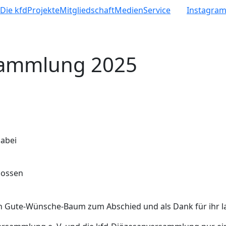
e
Die kfd
Projekte
Mitgliedschaft
Medien
Service
Instagra
sammlung 2025
dabei
lossen
nen Gute-Wünsche-Baum zum Abschied und als Dank für ihr l