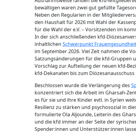
Ausnahmsweise fanden die kfd-Mitgliederve
bewältigen waren zwei gut gefüllte Tageso
Neben den Regularien in der Mitgliederver
den Haushalt für 2026 mit Wahl der Kasse
für die Wahl der e.V. – Vorsitzenden im kom
In der sich anschließenden kfd-Diözesanve
inhaltlichen
Schwerpunkt Frauengesundhei
im September 2026. Viel Zeit nahmen die 
Satzungsänderungen für die kfd-Gruppen u
Vorschlag zur Aufteilung der neuen kfd-Bez
kfd-Dekanaten bis zum Diözesanausschuss 
Beschlossen wurde die Verlängerung des
S
konzentriert sich die Arbeit im Gharsah-
es für sie und ihre Kinder evtl. in Syrien w
Resilienz zu stärken und psychosozial in di
formulierte Ola Aljounde, Leiterin des Ghar
und die kfd immer an der Seite der syrische
Spender:innen und Unterstützer:innen lasse